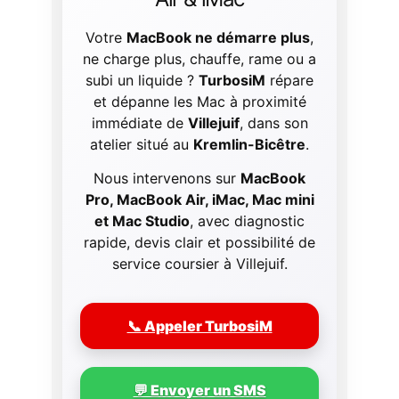
Votre
MacBook ne démarre plus
,
ne charge plus, chauffe, rame ou a
subi un liquide ?
TurbosiM
répare
et dépanne les Mac à proximité
immédiate de
Villejuif
, dans son
atelier situé au
Kremlin-Bicêtre
.
Nous intervenons sur
MacBook
Pro, MacBook Air, iMac, Mac mini
et Mac Studio
, avec diagnostic
rapide, devis clair et possibilité de
service coursier à Villejuif.
📞 Appeler TurbosiM
💬 Envoyer un SMS