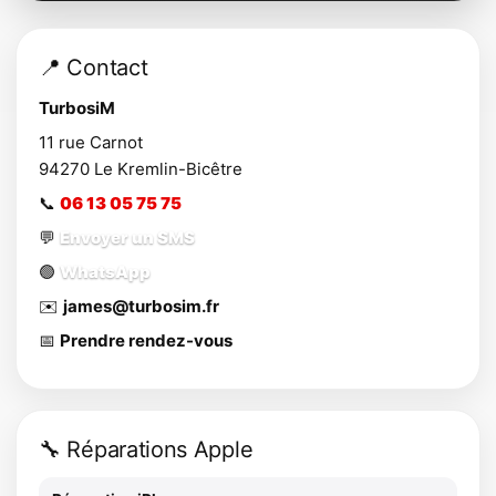
📍 Contact
TurbosiM
11 rue Carnot
94270
Le Kremlin-Bicêtre
📞
06 13 05 75 75
💬
Envoyer un SMS
🟢
WhatsApp
✉️
james@turbosim.fr
📅
Prendre rendez-vous
🔧 Réparations Apple