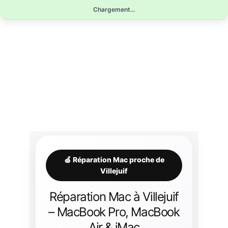
Aller
Chargement...
au
contenu
🍏 Réparation Mac proche de
Villejuif
Réparation Mac à Villejuif
– MacBook Pro, MacBook
Air & iMac