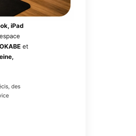
ok, iPad
 espace
l OKABE
et
Seine,
cis, des
vice