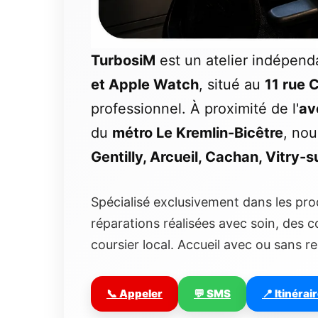
TurbosiM
est un atelier indépend
et Apple Watch
, situé au
11 rue 
professionnel. À proximité de l'
av
du
métro Le Kremlin-Bicêtre
, nou
Gentilly, Arcueil, Cachan, Vitry-s
Spécialisé exclusivement dans les pro
réparations réalisées avec soin, des 
coursier local. Accueil avec ou sans re
📞 Appeler
💬 SMS
📍 Itinérai