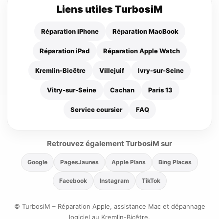
Liens utiles TurbosiM
Réparation iPhone
Réparation MacBook
Réparation iPad
Réparation Apple Watch
Kremlin-Bicêtre
Villejuif
Ivry-sur-Seine
Vitry-sur-Seine
Cachan
Paris 13
Service coursier
FAQ
Retrouvez également TurbosiM sur
Google
PagesJaunes
Apple Plans
Bing Places
Facebook
Instagram
TikTok
© TurbosiM – Réparation Apple, assistance Mac et dépannage
logiciel au Kremlin-Bicêtre.