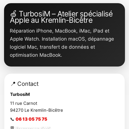
🍏 TurbosiM – Atelier spécialisé
Apple au Kremlin-Bicêtre
Réparation iPhone, MacBook, iMac, iPad et
Apple Watch. Installation macOS, dépannage
logiciel Mac, transfert de données et
optimisation MacBook.
📍 Contact
TurbosiM
11 rue Carnot
94270
Le Kremlin-Bicêtre
📞
06 13 05 75 75
💬
Envoyer un SMS