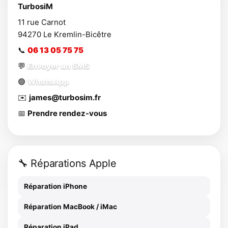
TurbosiM
11 rue Carnot
94270
Le Kremlin-Bicêtre
📞
06 13 05 75 75
💬
Envoyer un SMS
🟢
WhatsApp
✉️
james@turbosim.fr
📅
Prendre rendez-vous
🔧 Réparations Apple
Réparation iPhone
Réparation MacBook / iMac
Réparation iPad