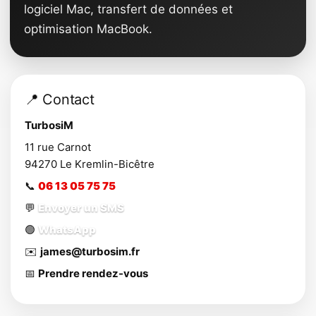
logiciel Mac, transfert de données et
optimisation MacBook.
📍 Contact
TurbosiM
11 rue Carnot
94270
Le Kremlin-Bicêtre
📞
06 13 05 75 75
💬
Envoyer un SMS
🟢
WhatsApp
✉️
james@turbosim.fr
📅
Prendre rendez-vous