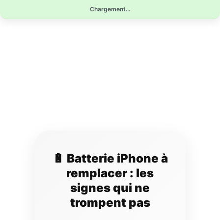
Aller
Chargement...
au
contenu
🔋 Batterie iPhone à
remplacer : les
signes qui ne
trompent pas