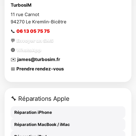
TurbosiM
11 rue Carnot
94270
Le Kremlin-Bicêtre
📞
06 13 05 75 75
💬
Envoyer un SMS
🟢
WhatsApp
✉️
james@turbosim.fr
📅
Prendre rendez-vous
🔧 Réparations Apple
Réparation iPhone
Réparation MacBook / iMac