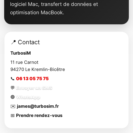
logiciel Mac, transfert de données et
optimisation MacBook.
📍 Contact
TurbosiM
11 rue Carnot
94270
Le Kremlin-Bicêtre
📞
06 13 05 75 75
💬
Envoyer un SMS
🟢
WhatsApp
✉️
james@turbosim.fr
📅
Prendre rendez-vous