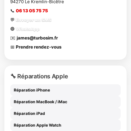
94270
Le Kremlin-Bicêtre
📞
06 13 05 75 75
💬
Envoyer un SMS
🟢
WhatsApp
✉️
james@turbosim.fr
📅
Prendre rendez-vous
🔧 Réparations Apple
Réparation iPhone
Réparation MacBook / iMac
Réparation iPad
Réparation Apple Watch