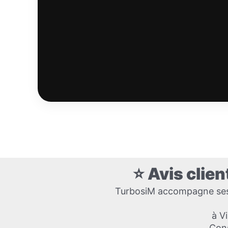
⭐ Avis clie
TurbosiM accompagne ses c
à Vi
Cons