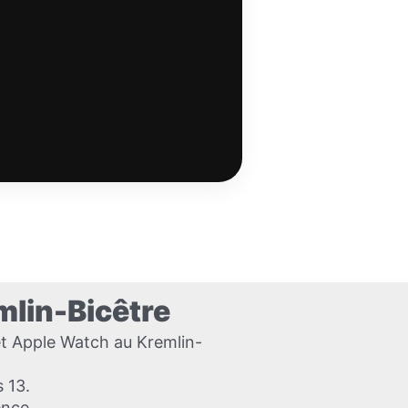
mlin-Bicêtre
et Apple Watch au Kremlin-
s 13.
ence.