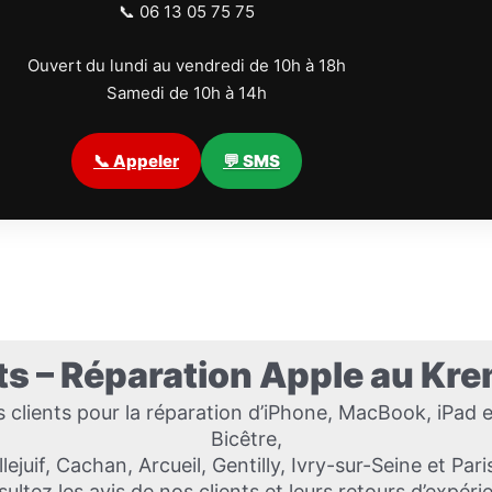
📞 06 13 05 75 75
Ouvert du lundi au vendredi de 10h à 18h
Samedi de 10h à 14h
📞 Appeler
💬 SMS
nts – Réparation Apple au Kre
lients pour la réparation d’iPhone, MacBook, iPad 
Bicêtre,
llejuif, Cachan, Arcueil, Gentilly, Ivry-sur-Seine et Pari
ultez les avis de nos clients et leurs retours d’expéri