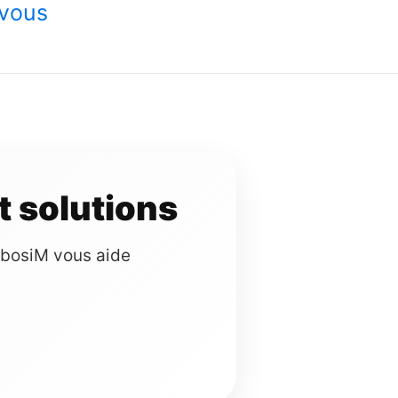
-vous
t solutions
urbosiM vous aide