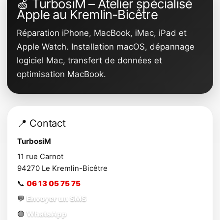
🍏 TurbosiM – Atelier spécialisé
Apple au Kremlin-Bicêtre
Réparation iPhone, MacBook, iMac, iPad et
Apple Watch. Installation macOS, dépannage
logiciel Mac, transfert de données et
optimisation MacBook.
📍 Contact
TurbosiM
11 rue Carnot
94270
Le Kremlin-Bicêtre
📞
06 13 05 75 75
💬
Envoyer un SMS
🟢
WhatsApp