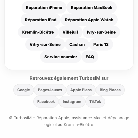
Réparation iPhone
Réparation MacBook
Réparation iPad
Réparation Apple Watch
Kremlin-Bicêtre
Villejuif
Ivry-sur-Seine
Vitry-sur-Seine
Cachan
Paris 13
Service coursier
FAQ
Retrouvez également TurbosiM sur
Google
PagesJaunes
Apple Plans
Bing Places
Facebook
Instagram
TikTok
© TurbosiM – Réparation Apple, assistance Mac et dépannage
logiciel au Kremlin-Bicêtre.