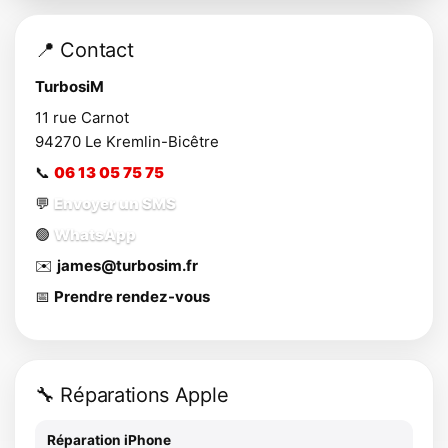
📍 Contact
TurbosiM
11 rue Carnot
94270
Le Kremlin-Bicêtre
📞
06 13 05 75 75
💬
Envoyer un SMS
🟢
WhatsApp
✉️
james@turbosim.fr
📅
Prendre rendez-vous
🔧 Réparations Apple
Réparation iPhone