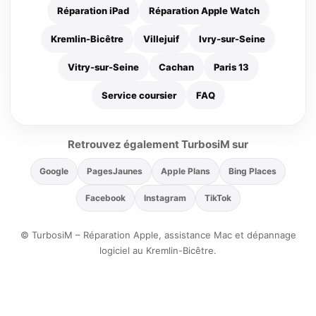
Réparation iPad
Réparation Apple Watch
Kremlin-Bicêtre
Villejuif
Ivry-sur-Seine
Vitry-sur-Seine
Cachan
Paris 13
Service coursier
FAQ
Retrouvez également TurbosiM sur
Google
PagesJaunes
Apple Plans
Bing Places
Facebook
Instagram
TikTok
© TurbosiM – Réparation Apple, assistance Mac et dépannage
logiciel au Kremlin-Bicêtre.