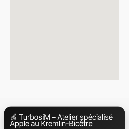
🍏 TurbosiM – Atelier spécialisé
Apple au Kremlin-Bicêtre