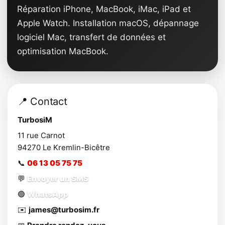
Réparation iPhone, MacBook, iMac, iPad et
Apple Watch. Installation macOS, dépannage
logiciel Mac, transfert de données et
optimisation MacBook.
📍 Contact
TurbosiM
11 rue Carnot
94270
Le Kremlin-Bicêtre
📞
06 13 05 75 75
💬
Envoyer un SMS
🟢
WhatsApp
✉️
james@turbosim.fr