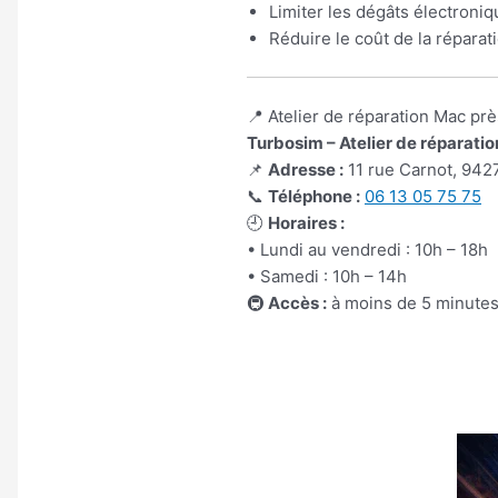
Limiter les dégâts électroni
Réduire le coût de la réparat
📍 Atelier de réparation Mac près
Turbosim – Atelier de réparatio
📌
Adresse :
11 rue Carnot, 942
📞
Téléphone :
06 13 05 75 75
🕘
Horaires :
• Lundi au vendredi : 10h – 18h
• Samedi : 10h – 14h
🚇
Accès :
à moins de 5 minute