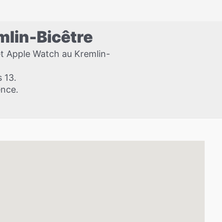
mlin-Bicêtre
et Apple Watch au Kremlin-
s 13.
ence.