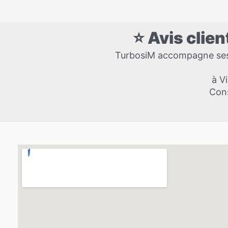
⭐ Avis clie
TurbosiM accompagne ses c
à Vi
Cons