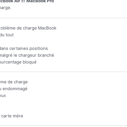
cBook Air
et
MacBook Pro
harge.
problème de charge MacBook
du tout
ans certaines positions
malgré le chargeur branché
ourcentage bloqué
lème de charge
ou endommagé
eux
a carte mère