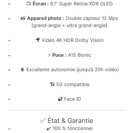
📺
Écran :
6,1” Super Retina XDR OLED
📸
Appareil photo :
Double capteur 12 Mpx
(grand-angle + ultra grand-angle)
🎥 Vidéo 4K HDR Dolby Vision
⚡
Puce :
A15 Bionic
🔋 Excellente autonomie (jusqu’à 20h vidéo)
📶 5G compatible
🔐 Face ID
✅ État & Garantie
✔️ 100 % fonctionnel