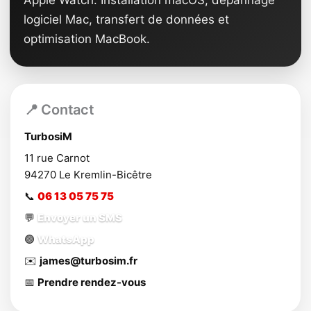
logiciel Mac, transfert de données et
optimisation MacBook.
📍 Contact
TurbosiM
11 rue Carnot
94270
Le Kremlin-Bicêtre
📞
06 13 05 75 75
💬
Envoyer un SMS
🟢
WhatsApp
✉️
james@turbosim.fr
📅
Prendre rendez-vous