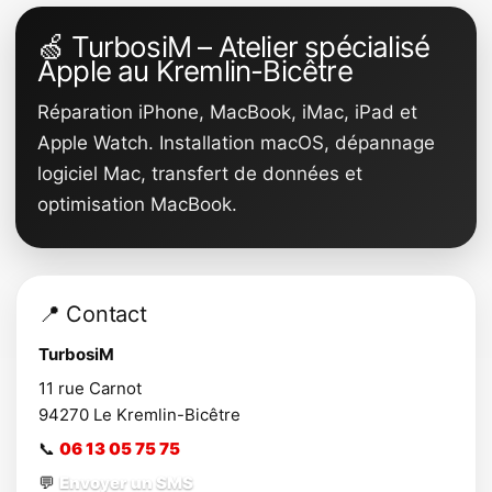
🍏 TurbosiM – Atelier spécialisé
Apple au Kremlin-Bicêtre
Réparation iPhone, MacBook, iMac, iPad et
Apple Watch. Installation macOS, dépannage
logiciel Mac, transfert de données et
optimisation MacBook.
📍 Contact
TurbosiM
11 rue Carnot
94270
Le Kremlin-Bicêtre
📞
06 13 05 75 75
💬
Envoyer un SMS