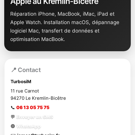
Apple au Kremlin-Bicêtre
Réparation iPhone, MacBook, iMac, iPad et
Apple Watch. Installation macOS, dépannage
logiciel Mac, transfert de données et
optimisation MacBook.
📍 Contact
TurbosiM
11 rue Carnot
94270
Le Kremlin-Bicêtre
📞
06 13 05 75 75
💬
Envoyer un SMS
🟢
WhatsApp