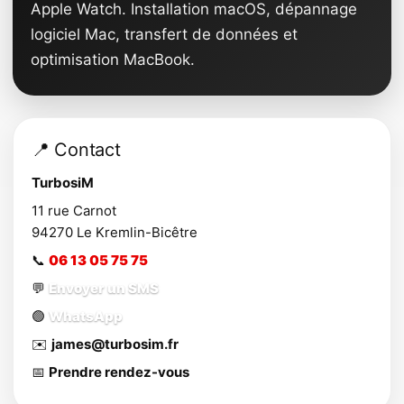
Apple Watch. Installation macOS, dépannage
logiciel Mac, transfert de données et
optimisation MacBook.
📍 Contact
TurbosiM
11 rue Carnot
94270
Le Kremlin-Bicêtre
📞
06 13 05 75 75
💬
Envoyer un SMS
🟢
WhatsApp
✉️
james@turbosim.fr
📅
Prendre rendez-vous