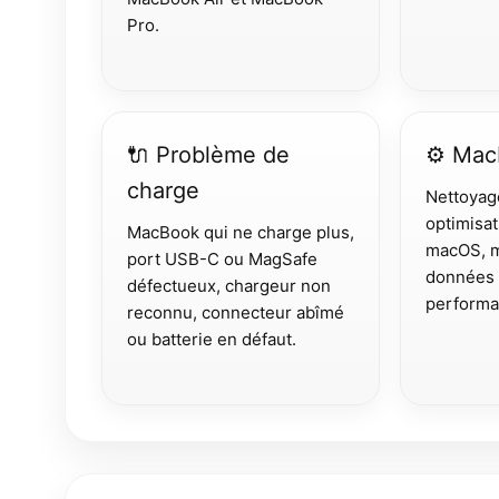
Pro.
🔌 Problème de
⚙️ Mac
charge
Nettoyage
optimisat
MacBook qui ne charge plus,
macOS, m
port USB-C ou MagSafe
données 
défectueux, chargeur non
performa
reconnu, connecteur abîmé
ou batterie en défaut.