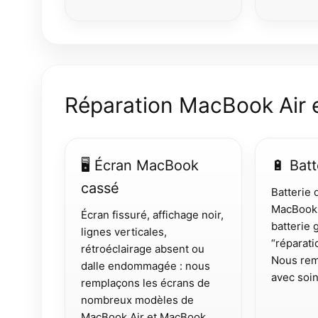
Réparation MacBook Air 
🖥 Écran MacBook
🔋 Bat
cassé
Batterie q
MacBook q
Écran fissuré, affichage noir,
batterie
lignes verticales,
“réparat
rétroéclairage absent ou
Nous rem
dalle endommagée : nous
avec soin
remplaçons les écrans de
nombreux modèles de
MacBook Air et MacBook