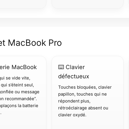
et MacBook Pro
terie MacBook
⌨️ Clavier
défectueux
ui se vide vite,
ui s’éteint seul,
Touches bloquées, clavier
 gonflée ou message
papillon, touches qui ne
ion recommandée”.
répondent plus,
plaçons la batterie
rétroéclairage absent ou
.
clavier oxydé.