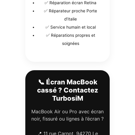
✅ Réparation écran Retina
✅ Réparateur proche Porte
d’Italie
✅ Service humain et local
✅ Réparations propres et
soignées
📞 Écran MacBook
cassé ? Contactez
TurbosiM
MacBook Air ou Pro avec écran
noir, fissuré ou lignes à l’écran ?
📍 11 rue Carnot, 94270 Le