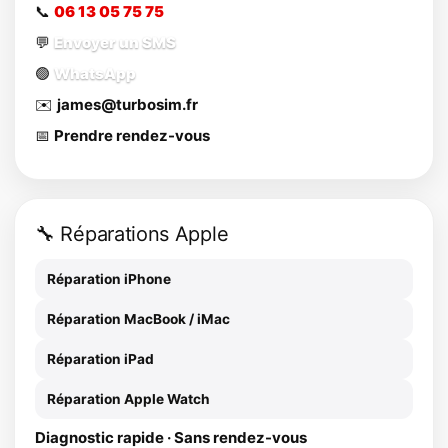
📞
06 13 05 75 75
💬
Envoyer un SMS
🟢
WhatsApp
✉️
james@turbosim.fr
📅
Prendre rendez-vous
🔧 Réparations Apple
Réparation iPhone
Réparation MacBook / iMac
Réparation iPad
Réparation Apple Watch
Diagnostic rapide · Sans rendez-vous