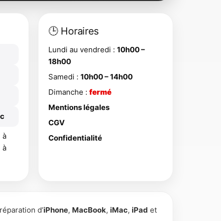
🕒 Horaires
Lundi au vendredi :
10h00 –
18h00
Samedi :
10h00 – 14h00
Dimanche :
fermé
Mentions légales
ac
CGV
 à
Confidentialité
 à
 réparation d’
iPhone
,
MacBook
,
iMac
,
iPad
et