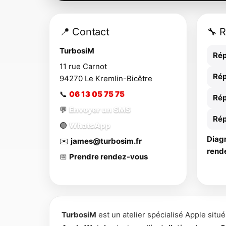
📍 Contact
🔧 
TurbosiM
Rép
11 rue Carnot
Rép
94270
Le Kremlin-Bicêtre
📞
06 13 05 75 75
Rép
💬
Envoyer un SMS
Rép
🟢
WhatsApp
Diagn
✉️
james@turbosim.fr
rend
📅
Prendre rendez-vous
TurbosiM
est un atelier spécialisé Apple situ