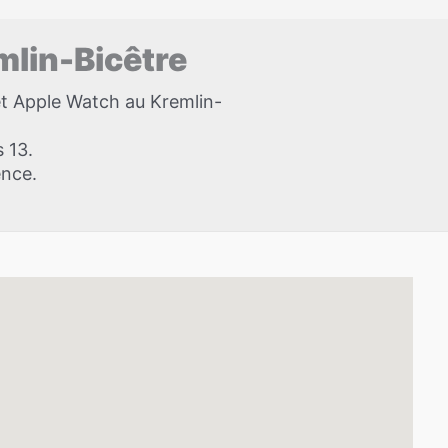
mlin-Bicêtre
et Apple Watch au Kremlin-
s 13.
ence.