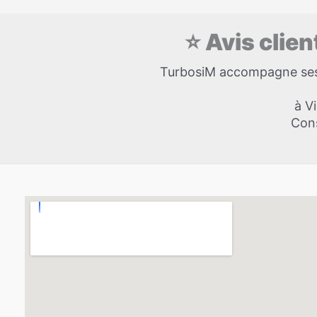
⭐ Avis clie
TurbosiM accompagne ses c
à Vi
Cons