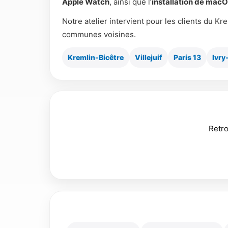
Apple Watch
, ainsi que l’
installation de mac
Notre atelier intervient pour les clients du Kre
communes voisines.
Kremlin-Bicêtre
Villejuif
Paris 13
Ivry
Retro