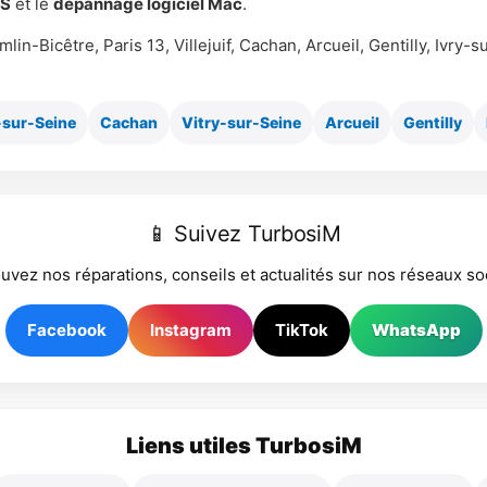
OS
et le
dépannage logiciel Mac
.
mlin-Bicêtre, Paris 13, Villejuif, Cachan, Arcueil, Gentilly, Ivry
-sur-Seine
Cachan
Vitry-sur-Seine
Arcueil
Gentilly
📱 Suivez TurbosiM
uvez nos réparations, conseils et actualités sur nos réseaux so
Facebook
Instagram
TikTok
WhatsApp
Liens utiles TurbosiM