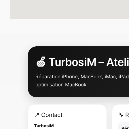
🍏 TurbosiM – Atel
Réparation iPhone, MacBook, iMac, iPad 
optimisation MacBook.
📍 Contact
🔧 
TurbosiM
Rép