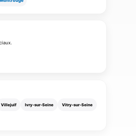
Montrouge
ciaux.
Villejuif
Ivry-sur-Seine
Vitry-sur-Seine