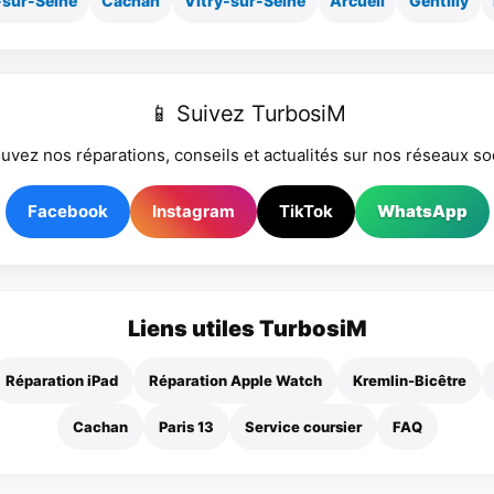
-sur-Seine
Cachan
Vitry-sur-Seine
Arcueil
Gentilly
📱 Suivez TurbosiM
uvez nos réparations, conseils et actualités sur nos réseaux so
Facebook
Instagram
TikTok
WhatsApp
Liens utiles TurbosiM
Réparation iPad
Réparation Apple Watch
Kremlin-Bicêtre
Cachan
Paris 13
Service coursier
FAQ