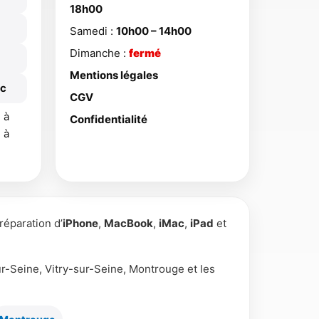
18h00
Samedi :
10h00 – 14h00
Dimanche :
fermé
Mentions légales
ac
CGV
 à
Confidentialité
 à
 réparation d’
iPhone
,
MacBook
,
iMac
,
iPad
et
-sur-Seine, Vitry-sur-Seine, Montrouge et les