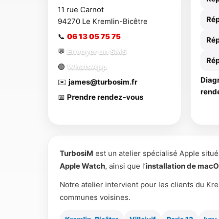
11 rue Carnot
Rép
94270
Le Kremlin-Bicêtre
📞
06 13 05 75 75
Rép
💬
Envoyer un SMS
Rép
🟢
WhatsApp
Diagn
✉️
james@turbosim.fr
rend
📅
Prendre rendez-vous
TurbosiM
est un atelier spécialisé Apple situ
Apple Watch
, ainsi que l’
installation de mac
Notre atelier intervient pour les clients du Kre
communes voisines.