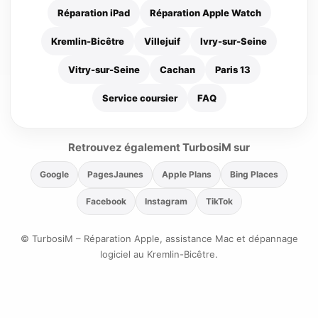
Réparation iPad
Réparation Apple Watch
Kremlin-Bicêtre
Villejuif
Ivry-sur-Seine
Vitry-sur-Seine
Cachan
Paris 13
Service coursier
FAQ
Retrouvez également TurbosiM sur
Google
PagesJaunes
Apple Plans
Bing Places
Facebook
Instagram
TikTok
© TurbosiM – Réparation Apple, assistance Mac et dépannage
logiciel au Kremlin-Bicêtre.