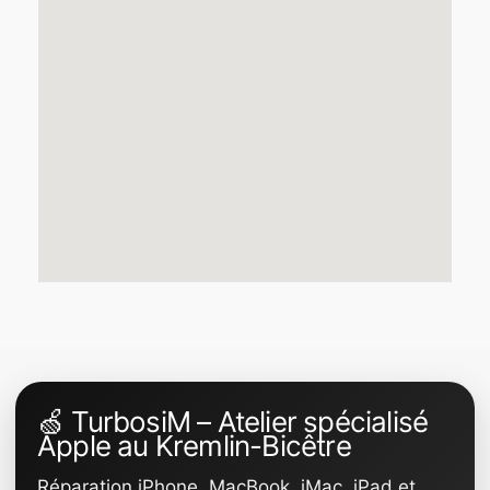
🍏 TurbosiM – Atelier spécialisé
Apple au Kremlin-Bicêtre
Réparation iPhone, MacBook, iMac, iPad et