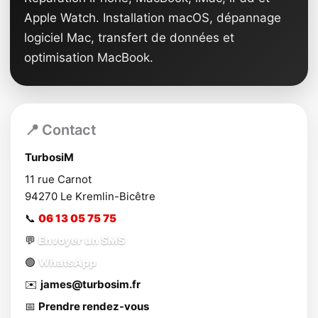
Apple Watch. Installation macOS, dépannage
logiciel Mac, transfert de données et
optimisation MacBook.
📍 Contact
TurbosiM
11 rue Carnot
94270
Le Kremlin-Bicêtre
📞
06 13 05 75 75
💬
Envoyer un SMS
🟢
WhatsApp
✉️
james@turbosim.fr
📅
Prendre rendez-vous