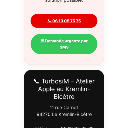
solution possible.
📞 06 13 05 75 75
💬 Demande urgente par
SMS
📞 TurbosiM – Atelier
Apple au Kremlin-
Bicêtre
11 rue Carnot
94270 Le Kremlin-Bicêtre