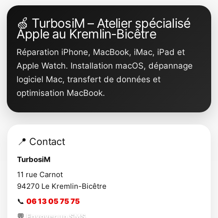
🍏 TurbosiM – Atelier spécialisé
Apple au Kremlin-Bicêtre
Réparation iPhone, MacBook, iMac, iPad et
Apple Watch. Installation macOS, dépannage
logiciel Mac, transfert de données et
optimisation MacBook.
📍 Contact
TurbosiM
11 rue Carnot
94270
Le Kremlin-Bicêtre
📞
06 13 05 75 75
💬
Envoyer un SMS