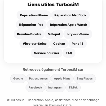
Liens utiles TurbosiM
Réparation iPhone
Réparation MacBook
Réparation iPad
Réparation Apple Watch
Kremlin-Bicêtre
Villejuif
Ivry-sur-Seine
Vitry-sur-Seine
Cachan
Paris 13
Service coursier
FAQ
Retrouvez également TurbosiM sur
Google
PagesJaunes
Apple Plans
Bing Places
Facebook
Instagram
TikTok
© TurbosiM – Réparation Apple, assistance Mac et dépannage
logiciel au Kremlin-Bicêtre.