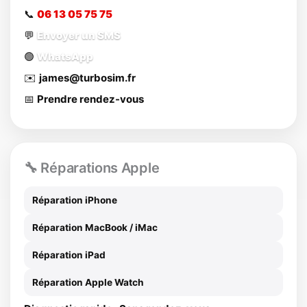
📞
06 13 05 75 75
💬
Envoyer un SMS
🟢
WhatsApp
✉️
james@turbosim.fr
📅
Prendre rendez-vous
🔧 Réparations Apple
Réparation iPhone
Réparation MacBook / iMac
Réparation iPad
Réparation Apple Watch