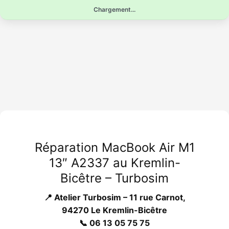
Aller
Chargement...
au
contenu
Réparation MacBook Air M1
13″ A2337 au Kremlin-
Bicêtre – Turbosim
📍 Atelier Turbosim – 11 rue Carnot,
94270 Le Kremlin-Bicêtre
📞 06 13 05 75 75