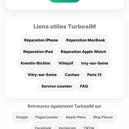
Liens utiles TurbosiM
Réparation iPhone
Réparation MacBook
Réparation iPad
Réparation Apple Watch
Kremlin-Bicêtre
Villejuif
Ivry-sur-Seine
Vitry-sur-Seine
Cachan
Paris 13
Service coursier
FAQ
Retrouvez également TurbosiM sur
Google
PagesJaunes
Apple Plans
Bing Places
Facebook
Instagram
TikTok