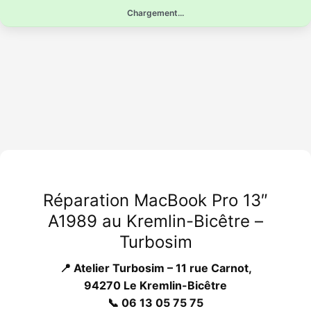
Aller
Chargement...
au
contenu
Réparation MacBook Pro 13″
A1989 au Kremlin-Bicêtre –
Turbosim
📍 Atelier Turbosim – 11 rue Carnot,
94270 Le Kremlin-Bicêtre
📞 06 13 05 75 75