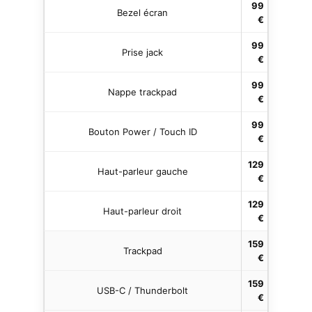
99
Bezel écran
€
99
Prise jack
€
99
Nappe trackpad
€
99
Bouton Power / Touch ID
€
129
Haut-parleur gauche
€
129
Haut-parleur droit
€
159
Trackpad
€
159
USB-C / Thunderbolt
€