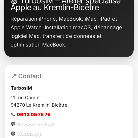
🍏 TurbosiM – Atelier spécialisé
Apple au Kremlin-Bicêtre
Réparation iPhone, MacBook, iMac, iPad et
Apple Watch. Installation macOS, dépannage
logiciel Mac, transfert de données et
optimisation MacBook.
📍 Contact
TurbosiM
11 rue Carnot
94270
Le Kremlin-Bicêtre
📞
06 13 05 75 75
💬
Envoyer un SMS
🟢
WhatsApp